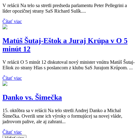
V relácii Na telo sa stretli predseda parlamentu Peter Pellegrini a
líder opozičnej strany SaS Richard Sulík....
Čítať viac
Matúš Šutaj-Eštok a Juraj Krúpa v O 5
minút 12
V relácii O 5 minút 12 diskutoval nový minister vnútra Matúš Šutaj-
Eštok zo strany Hlas s poslancom z klubu SaS Jurajom Krúpom. ...
Čítať viac
Danko vs. Šimečka
15. októbra sa v relácii Na telo stretli Andrej Danko a Michal
Šimečka. Overili sme ich výroky o formujúcej sa novej vláde,
jadrovom palive, ale aj zahrani...
Čítať viac