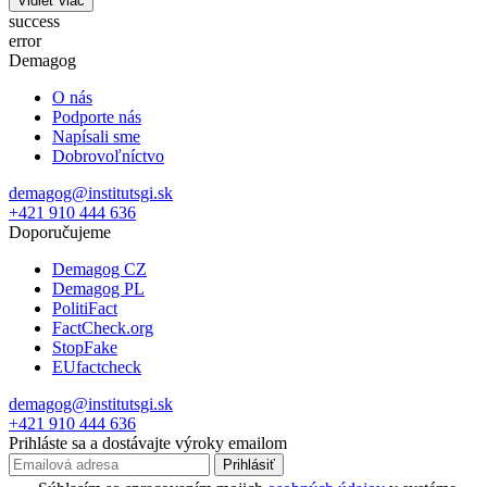
Vidieť viac
success
error
Demagog
O nás
Podporte nás
Napísali sme
Dobrovoľníctvo
demagog@institutsgi.sk
+421 910 444 636
Doporučujeme
Demagog CZ
Demagog PL
PolitiFact
FactCheck.org
StopFake
EUfactcheck
demagog@institutsgi.sk
+421 910 444 636
Prihláste sa a dostávajte výroky emailom
Prihlásiť