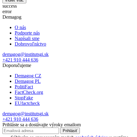
Vidieť viac
success
error
Demagog
O nás
Podporte nás
Napísali sme
Dobrovoľníctvo
demagog@institutsgi.sk
+421 910 444 636
Doporučujeme
Demagog CZ
Demagog PL
PolitiFact
FactCheck.org
StopFake
EUfactcheck
demagog@institutsgi.sk
+421 910 444 636
Prihláste sa a dostávajte výroky emailom
Prihlásiť