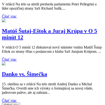
V relácii Na telo sa stretli predseda parlamentu Peter Pellegrini a
líder opozičnej strany SaS Richard Sulík....
Čítať viac
Matúš Šutaj-Eštok a Juraj Krúpa v O 5
minút 12
V relácii O 5 minút 12 diskutoval nový minister vnútra Matúš Šutaj-
Eštok zo strany Hlas s poslancom z klubu SaS Jurajom Krúpom. ...
Čítať viac
Danko vs. Šimečka
15. októbra sa v relácii Na telo stretli Andrej Danko a Michal
Šimečka. Overili sme ich výroky o formujúcej sa novej vláde,
jadrovom palive, ale aj zahrani...
Čítať viac