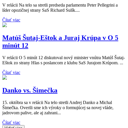
V relácii Na telo sa stretli predseda parlamentu Peter Pellegrini a
líder opozičnej strany SaS Richard Sulík....
Čítať viac
Matúš Šutaj-Eštok a Juraj Krúpa v O 5
minút 12
V relácii O 5 minút 12 diskutoval nový minister vnútra Matúš Šutaj-
Eštok zo strany Hlas s poslancom z klubu SaS Jurajom Krúpom. ...
Čítať viac
Danko vs. Šimečka
15. októbra sa v relácii Na telo stretli Andrej Danko a Michal
Šimečka. Overili sme ich výroky o formujúcej sa novej vláde,
jadrovom palive, ale aj zahrani...
Čítať viac