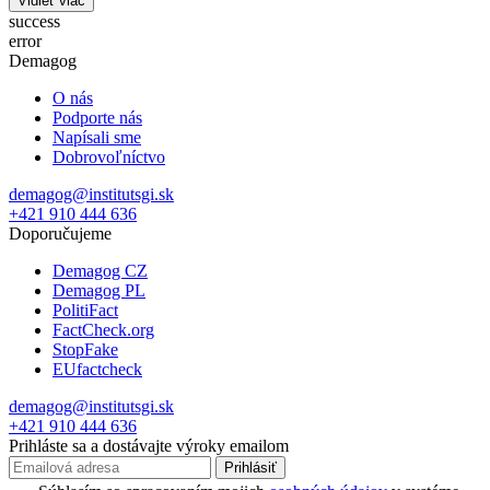
Vidieť viac
success
error
Demagog
O nás
Podporte nás
Napísali sme
Dobrovoľníctvo
demagog@institutsgi.sk
+421 910 444 636
Doporučujeme
Demagog CZ
Demagog PL
PolitiFact
FactCheck.org
StopFake
EUfactcheck
demagog@institutsgi.sk
+421 910 444 636
Prihláste sa a dostávajte výroky emailom
Prihlásiť