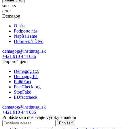
Vidieť viac
success
error
Demagog
O nás
Podporte nás
Napísali sme
Dobrovoľníctvo
demagog@institutsgi.sk
+421 910 444 636
Doporučujeme
Demagog CZ
Demagog PL
PolitiFact
FactCheck.org
StopFake
EUfactcheck
demagog@institutsgi.sk
+421 910 444 636
Prihláste sa a dostávajte výroky emailom
Prihlásiť