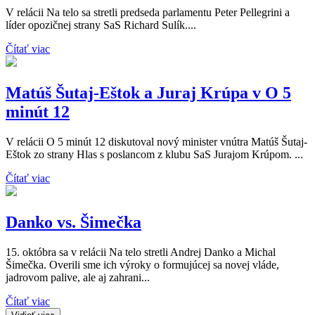
V relácii Na telo sa stretli predseda parlamentu Peter Pellegrini a
líder opozičnej strany SaS Richard Sulík....
Čítať viac
Matúš Šutaj-Eštok a Juraj Krúpa v O 5
minút 12
V relácii O 5 minút 12 diskutoval nový minister vnútra Matúš Šutaj-
Eštok zo strany Hlas s poslancom z klubu SaS Jurajom Krúpom. ...
Čítať viac
Danko vs. Šimečka
15. októbra sa v relácii Na telo stretli Andrej Danko a Michal
Šimečka. Overili sme ich výroky o formujúcej sa novej vláde,
jadrovom palive, ale aj zahrani...
Čítať viac