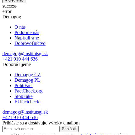
Vidieť viac
success
error
Demagog
O nás
Podporte nás
Napísali sme
Dobrovoľníctvo
demagog@institutsgi.sk
+421 910 444 636
Doporučujeme
Demagog CZ
Demagog PL
PolitiFact
FactCheck.org
StopFake
EUfactcheck
demagog@institutsgi.sk
+421 910 444 636
Prihláste sa a dostávajte výroky emailom
Prihlásiť