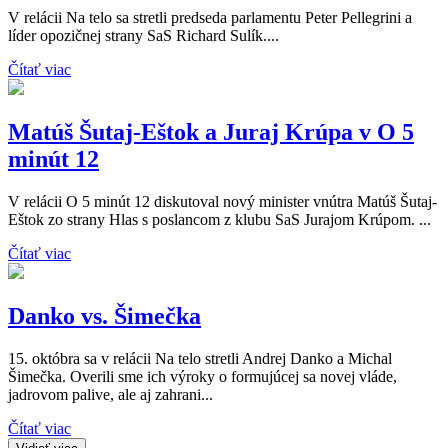
V relácii Na telo sa stretli predseda parlamentu Peter Pellegrini a
líder opozičnej strany SaS Richard Sulík....
Čítať viac
Matúš Šutaj-Eštok a Juraj Krúpa v O 5
minút 12
V relácii O 5 minút 12 diskutoval nový minister vnútra Matúš Šutaj-
Eštok zo strany Hlas s poslancom z klubu SaS Jurajom Krúpom. ...
Čítať viac
Danko vs. Šimečka
15. októbra sa v relácii Na telo stretli Andrej Danko a Michal
Šimečka. Overili sme ich výroky o formujúcej sa novej vláde,
jadrovom palive, ale aj zahrani...
Čítať viac