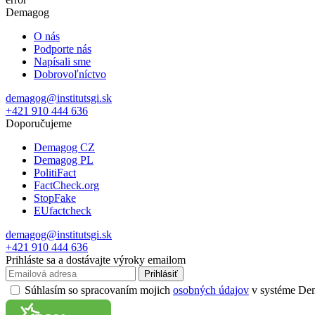
Demagog
O nás
Podporte nás
Napísali sme
Dobrovoľníctvo
demagog@institutsgi.sk
+421 910 444 636
Doporučujeme
Demagog CZ
Demagog PL
PolitiFact
FactCheck.org
StopFake
EUfactcheck
demagog@institutsgi.sk
+421 910 444 636
Prihláste sa a dostávajte výroky emailom
Prihlásiť
Súhlasím so spracovaním mojich
osobných údajov
v systéme Dema