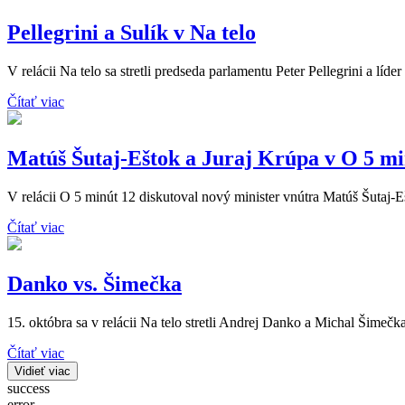
Pellegrini a Sulík v Na telo
V relácii Na telo sa stretli predseda parlamentu Peter Pellegrini a líde
Čítať viac
Matúš Šutaj-Eštok a Juraj Krúpa v O 5 mi
V relácii O 5 minút 12 diskutoval nový minister vnútra Matúš Šutaj-
Čítať viac
Danko vs. Šimečka
15. októbra sa v relácii Na telo stretli Andrej Danko a Michal Šimečka
Čítať viac
Vidieť viac
success
error