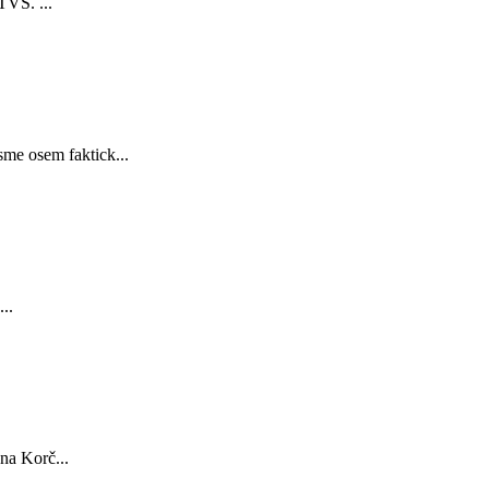
TVS. ...
sme osem faktick...
..
na Korč...