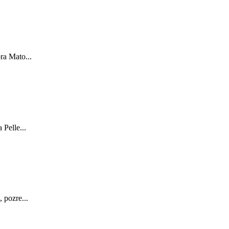
ra Mato...
Pelle...
 pozre...