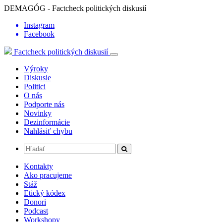
DEMAGÓG - Factcheck politických diskusií
Instagram
Facebook
Factcheck politických diskusií
Výroky
Diskusie
Politici
O nás
Podporte nás
Novinky
Dezinformácie
Nahlásiť chybu
Kontakty
Ako pracujeme
Stáž
Etický kódex
Donori
Podcast
Workshopy