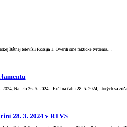
ej štátnej televízii Rossija 1. Overili sme faktické tvrdenia,...
rlamentu
5. 2024, Na telo 26. 5. 2024 a Král na ťahu 28. 5. 2024, ktorých sa zúča
rini 28. 3. 2024 v RTVS