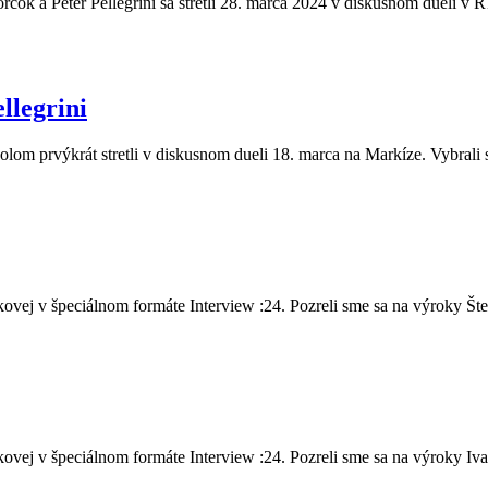
čok a Peter Pellegrini sa stretli 28. marca 2024 v diskusnom dueli v R
llegrini
olom prvýkrát stretli v diskusnom dueli 18. marca na Markíze. Vybrali 
vej v špeciálnom formáte Interview :24. Pozreli sme sa na výroky Šte.
vej v špeciálnom formáte Interview :24. Pozreli sme sa na výroky Iva