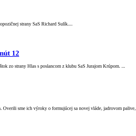
r opozičnej strany SaS Richard Sulík....
nút 12
Eštok zo strany Hlas s poslancom z klubu SaS Jurajom Krúpom. ...
. Overili sme ich výroky o formujúcej sa novej vláde, jadrovom palive, a