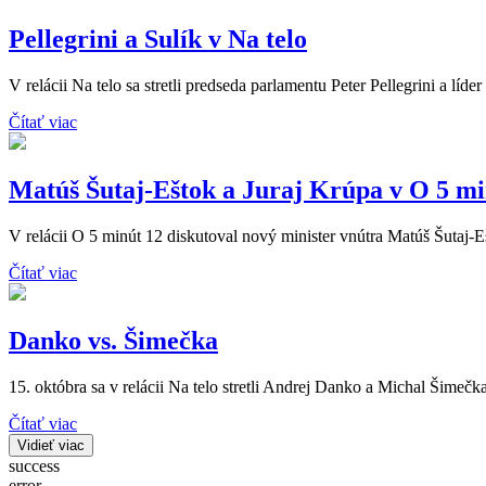
Pellegrini a Sulík v Na telo
V relácii Na telo sa stretli predseda parlamentu Peter Pellegrini a líde
Čítať viac
Matúš Šutaj-Eštok a Juraj Krúpa v O 5 mi
V relácii O 5 minút 12 diskutoval nový minister vnútra Matúš Šutaj-
Čítať viac
Danko vs. Šimečka
15. októbra sa v relácii Na telo stretli Andrej Danko a Michal Šimečka
Čítať viac
Vidieť viac
success
error