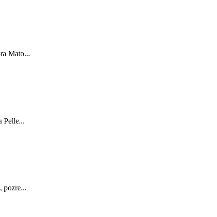
ra Mato...
Pelle...
 pozre...