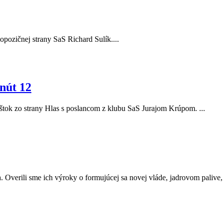
r opozičnej strany SaS Richard Sulík....
nút 12
Eštok zo strany Hlas s poslancom z klubu SaS Jurajom Krúpom. ...
. Overili sme ich výroky o formujúcej sa novej vláde, jadrovom palive, a