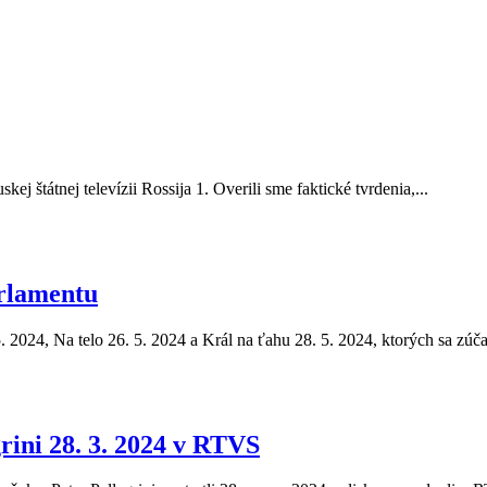
ej štátnej televízii Rossija 1. Overili sme faktické tvrdenia,...
rlamentu
5. 2024, Na telo 26. 5. 2024 a Král na ťahu 28. 5. 2024, ktorých sa zúča
rini 28. 3. 2024 v RTVS