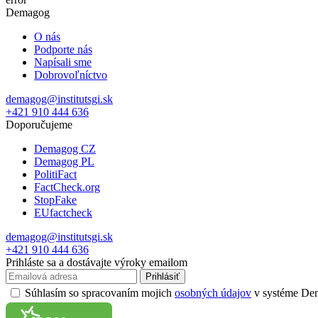
Demagog
O nás
Podporte nás
Napísali sme
Dobrovoľníctvo
demagog@institutsgi.sk
+421 910 444 636
Doporučujeme
Demagog CZ
Demagog PL
PolitiFact
FactCheck.org
StopFake
EUfactcheck
demagog@institutsgi.sk
+421 910 444 636
Prihláste sa a dostávajte výroky emailom
Prihlásiť
Súhlasím so spracovaním mojich
osobných údajov
v systéme Dema