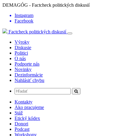
DEMAGÓG - Factcheck politických diskusií
Instagram
Facebook
Factcheck politických diskusií
Výroky
Diskusie
Politici
O nás
Podporte nás
Novinky
Dezinformácie
Nahlásiť chybu
Kontakty
Ako pracujeme
Stáž
Etický kódex
Donori
Podcast
Workshopy