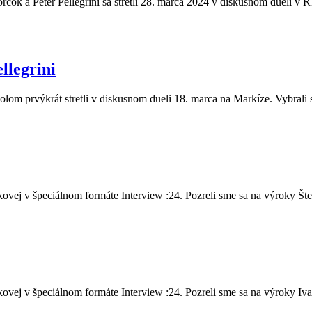
čok a Peter Pellegrini sa stretli 28. marca 2024 v diskusnom dueli v R
llegrini
olom prvýkrát stretli v diskusnom dueli 18. marca na Markíze. Vybrali 
vej v špeciálnom formáte Interview :24. Pozreli sme sa na výroky Šte.
vej v špeciálnom formáte Interview :24. Pozreli sme sa na výroky Iva