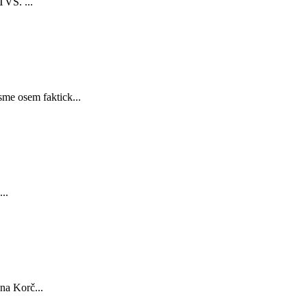
TVS. ...
sme osem faktick...
..
na Korč...