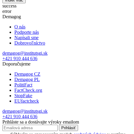
Vidieť viac
success
error
Demagog
O nás
Podporte nás
Napísali sme
Dobrovoľníctvo
demagog@institutsgi.sk
+421 910 444 636
Doporučujeme
Demagog CZ
Demagog PL
PolitiFact
FactCheck.org
StopFake
EUfactcheck
demagog@institutsgi.sk
+421 910 444 636
Prihláste sa a dostávajte výroky emailom
Prihlásiť