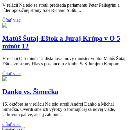
V relácii Na telo sa stretli predseda parlamentu Peter Pellegrini a
líder opozičnej strany SaS Richard Sulík....
Čítať viac
Matúš Šutaj-Eštok a Juraj Krúpa v O 5
minút 12
V relácii O 5 minút 12 diskutoval nový minister vnútra Matúš Šutaj-
Eštok zo strany Hlas s poslancom z klubu SaS Jurajom Krúpom. ...
Čítať viac
Danko vs. Šimečka
15. októbra sa v relácii Na telo stretli Andrej Danko a Michal
Šimečka. Overili sme ich výroky o formujúcej sa novej vláde,
jadrovom palive, ale aj zahrani...
Čítať viac