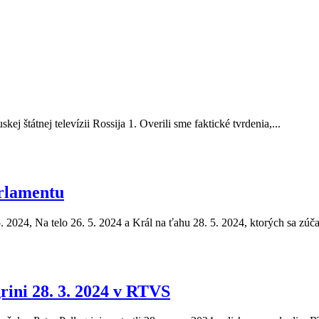
ej štátnej televízii Rossija 1. Overili sme faktické tvrdenia,...
rlamentu
5. 2024, Na telo 26. 5. 2024 a Král na ťahu 28. 5. 2024, ktorých sa zúča
rini 28. 3. 2024 v RTVS