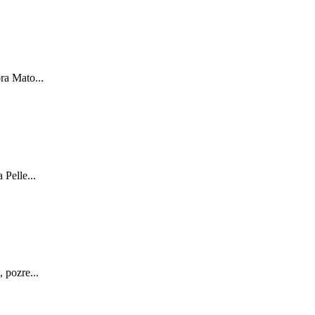
ra Mato...
Pelle...
 pozre...