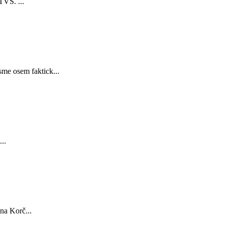
TVS. ...
sme osem faktick...
..
na Korč...