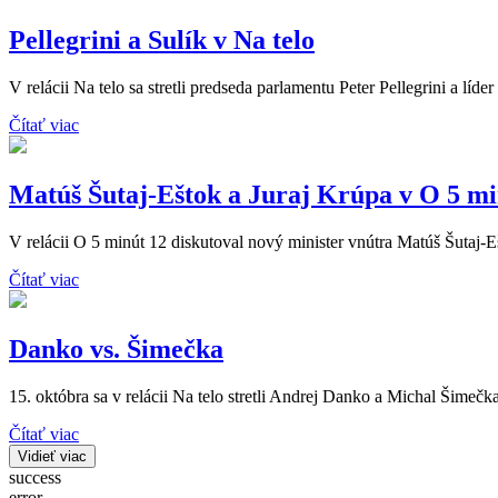
Pellegrini a Sulík v Na telo
V relácii Na telo sa stretli predseda parlamentu Peter Pellegrini a líde
Čítať viac
Matúš Šutaj-Eštok a Juraj Krúpa v O 5 mi
V relácii O 5 minút 12 diskutoval nový minister vnútra Matúš Šutaj-
Čítať viac
Danko vs. Šimečka
15. októbra sa v relácii Na telo stretli Andrej Danko a Michal Šimečka
Čítať viac
Vidieť viac
success
error