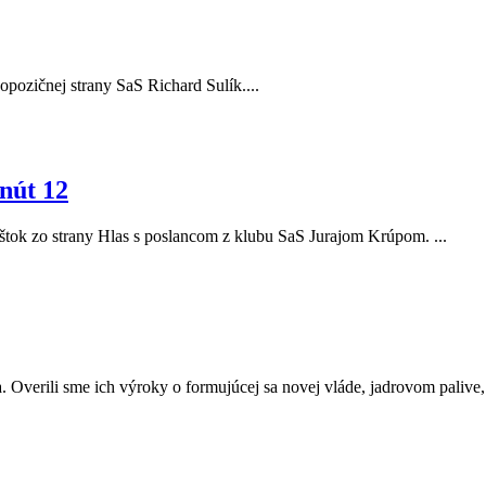
r opozičnej strany SaS Richard Sulík....
nút 12
Eštok zo strany Hlas s poslancom z klubu SaS Jurajom Krúpom. ...
. Overili sme ich výroky o formujúcej sa novej vláde, jadrovom palive, a