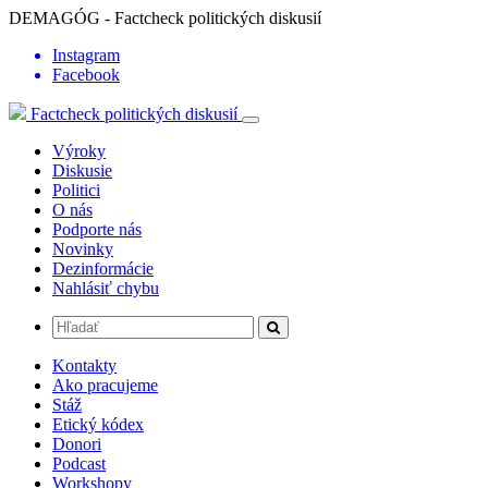
DEMAGÓG - Factcheck politických diskusií
Instagram
Facebook
Factcheck politických diskusií
Výroky
Diskusie
Politici
O nás
Podporte nás
Novinky
Dezinformácie
Nahlásiť chybu
Kontakty
Ako pracujeme
Stáž
Etický kódex
Donori
Podcast
Workshopy