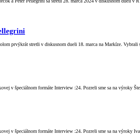
čok a Peter Pellegrini sa stretli 28. marca 2024 v diskusnom dueli v R
llegrini
olom prvýkrát stretli v diskusnom dueli 18. marca na Markíze. Vybrali 
vej v špeciálnom formáte Interview :24. Pozreli sme sa na výroky Šte.
vej v špeciálnom formáte Interview :24. Pozreli sme sa na výroky Iva