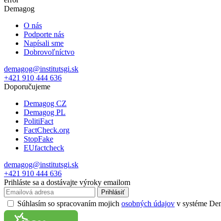
Demagog
O nás
Podporte nás
Napísali sme
Dobrovoľníctvo
demagog@institutsgi.sk
+421 910 444 636
Doporučujeme
Demagog CZ
Demagog PL
PolitiFact
FactCheck.org
StopFake
EUfactcheck
demagog@institutsgi.sk
+421 910 444 636
Prihláste sa a dostávajte výroky emailom
Prihlásiť
Súhlasím so spracovaním mojich
osobných údajov
v systéme Dema