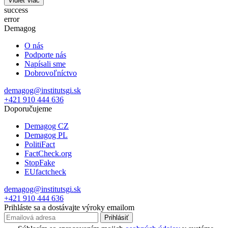
Vidieť viac
success
error
Demagog
O nás
Podporte nás
Napísali sme
Dobrovoľníctvo
demagog@institutsgi.sk
+421 910 444 636
Doporučujeme
Demagog CZ
Demagog PL
PolitiFact
FactCheck.org
StopFake
EUfactcheck
demagog@institutsgi.sk
+421 910 444 636
Prihláste sa a dostávajte výroky emailom
Prihlásiť