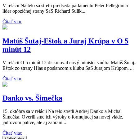
V relácii Na telo sa stretli predseda parlamentu Peter Pellegrini a
líder opozičnej strany SaS Richard Sulík....
Čítať viac
Matúš Šutaj-Eštok a Juraj Krúpa v O 5
minút 12
V relácii O 5 minút 12 diskutoval nový minister vnútra Matúš Šutaj-
Eštok zo strany Hlas s poslancom z klubu SaS Jurajom Krúpom. ...
Čítať viac
Danko vs. Šimečka
15. októbra sa v relácii Na telo stretli Andrej Danko a Michal
Šimečka. Overili sme ich výroky o formujúcej sa novej vláde,
jadrovom palive, ale aj zahrani...
Čítať viac