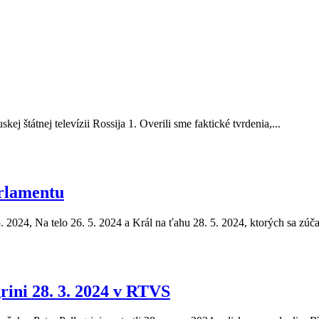
ej štátnej televízii Rossija 1. Overili sme faktické tvrdenia,...
rlamentu
5. 2024, Na telo 26. 5. 2024 a Král na ťahu 28. 5. 2024, ktorých sa zúča
rini 28. 3. 2024 v RTVS