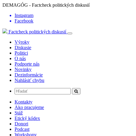
DEMAGÓG - Factcheck politických diskusií
Instagram
Facebook
Factcheck politických diskusií
Výroky
Diskusie
Politici
O nás
Podporte nás
Novinky
Dezinformácie
Nahlásiť chybu
Kontakty
Ako pracujeme
Stáž
Etický kódex
Donori
Podcast
Workshopy