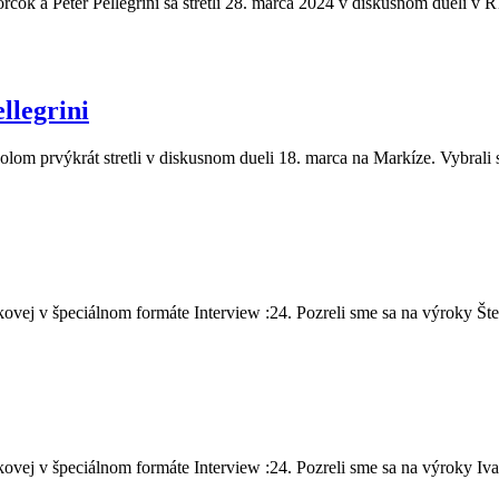
čok a Peter Pellegrini sa stretli 28. marca 2024 v diskusnom dueli v R
llegrini
olom prvýkrát stretli v diskusnom dueli 18. marca na Markíze. Vybrali 
vej v špeciálnom formáte Interview :24. Pozreli sme sa na výroky Šte.
vej v špeciálnom formáte Interview :24. Pozreli sme sa na výroky Iva