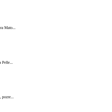
ra Mato...
Pelle...
 pozre...