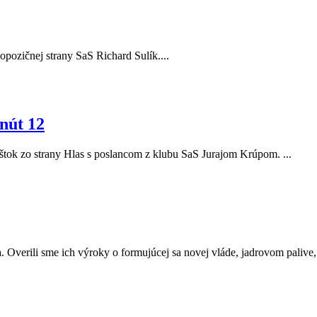
r opozičnej strany SaS Richard Sulík....
nút 12
Eštok zo strany Hlas s poslancom z klubu SaS Jurajom Krúpom. ...
. Overili sme ich výroky o formujúcej sa novej vláde, jadrovom palive, a