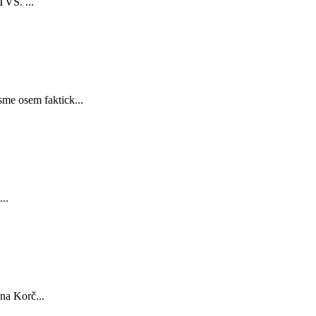
TVS. ...
sme osem faktick...
..
na Korč...