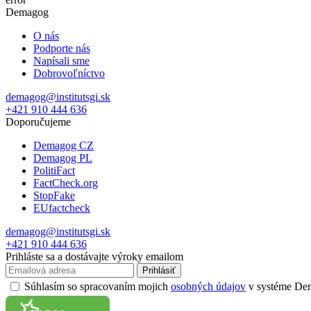
Demagog
O nás
Podporte nás
Napísali sme
Dobrovoľníctvo
demagog@institutsgi.sk
+421 910 444 636
Doporučujeme
Demagog CZ
Demagog PL
PolitiFact
FactCheck.org
StopFake
EUfactcheck
demagog@institutsgi.sk
+421 910 444 636
Prihláste sa a dostávajte výroky emailom
Prihlásiť
Súhlasím so spracovaním mojich
osobných údajov
v systéme Dema