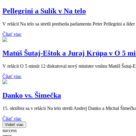
Pellegrini a Sulík v Na telo
V relácii Na telo sa stretli predseda parlamentu Peter Pellegrini a líde
Čítať viac
Matúš Šutaj-Eštok a Juraj Krúpa v O 5 mi
V relácii O 5 minút 12 diskutoval nový minister vnútra Matúš Šutaj-
Čítať viac
Danko vs. Šimečka
15. októbra sa v relácii Na telo stretli Andrej Danko a Michal Šimečka
Čítať viac
Vidieť viac
success
error