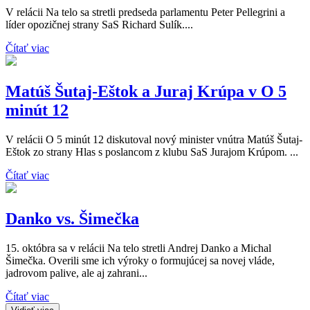
V relácii Na telo sa stretli predseda parlamentu Peter Pellegrini a
líder opozičnej strany SaS Richard Sulík....
Čítať viac
Matúš Šutaj-Eštok a Juraj Krúpa v O 5
minút 12
V relácii O 5 minút 12 diskutoval nový minister vnútra Matúš Šutaj-
Eštok zo strany Hlas s poslancom z klubu SaS Jurajom Krúpom. ...
Čítať viac
Danko vs. Šimečka
15. októbra sa v relácii Na telo stretli Andrej Danko a Michal
Šimečka. Overili sme ich výroky o formujúcej sa novej vláde,
jadrovom palive, ale aj zahrani...
Čítať viac