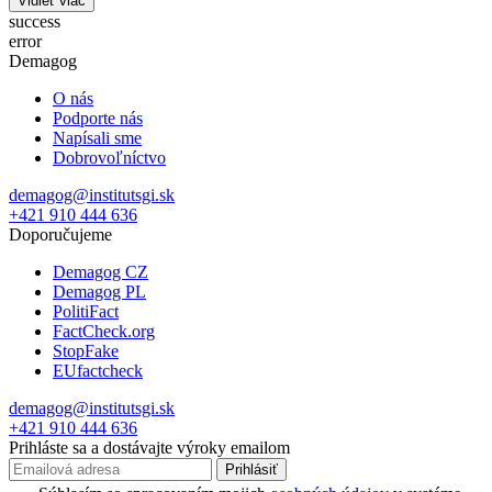
Vidieť viac
success
error
Demagog
O nás
Podporte nás
Napísali sme
Dobrovoľníctvo
demagog@institutsgi.sk
+421 910 444 636
Doporučujeme
Demagog CZ
Demagog PL
PolitiFact
FactCheck.org
StopFake
EUfactcheck
demagog@institutsgi.sk
+421 910 444 636
Prihláste sa a dostávajte výroky emailom
Prihlásiť