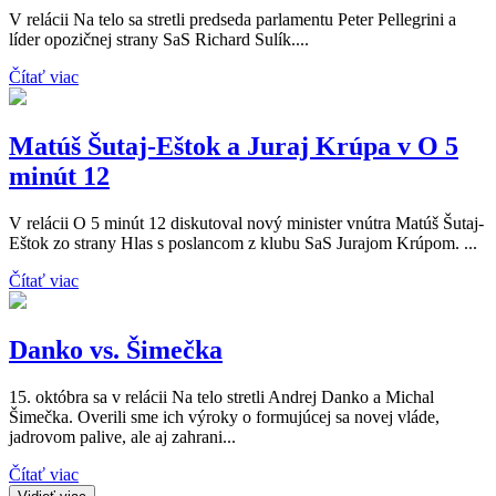
V relácii Na telo sa stretli predseda parlamentu Peter Pellegrini a
líder opozičnej strany SaS Richard Sulík....
Čítať viac
Matúš Šutaj-Eštok a Juraj Krúpa v O 5
minút 12
V relácii O 5 minút 12 diskutoval nový minister vnútra Matúš Šutaj-
Eštok zo strany Hlas s poslancom z klubu SaS Jurajom Krúpom. ...
Čítať viac
Danko vs. Šimečka
15. októbra sa v relácii Na telo stretli Andrej Danko a Michal
Šimečka. Overili sme ich výroky o formujúcej sa novej vláde,
jadrovom palive, ale aj zahrani...
Čítať viac