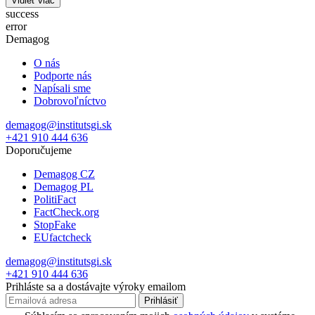
Vidieť viac
success
error
Demagog
O nás
Podporte nás
Napísali sme
Dobrovoľníctvo
demagog@institutsgi.sk
+421 910 444 636
Doporučujeme
Demagog CZ
Demagog PL
PolitiFact
FactCheck.org
StopFake
EUfactcheck
demagog@institutsgi.sk
+421 910 444 636
Prihláste sa a dostávajte výroky emailom
Prihlásiť