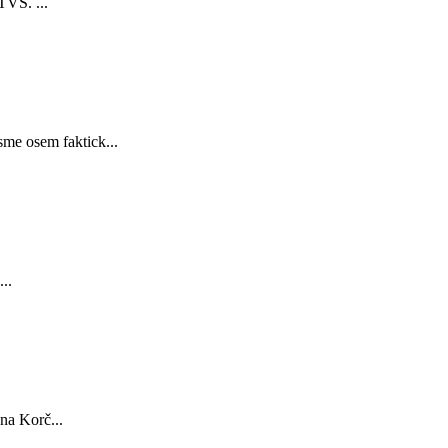
TVS. ...
sme osem faktick...
..
na Korč...