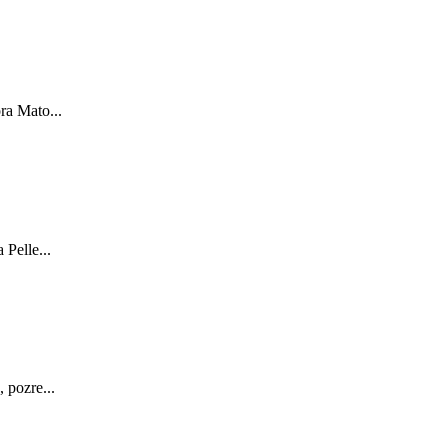
ra Mato...
Pelle...
 pozre...