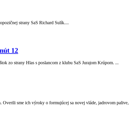
r opozičnej strany SaS Richard Sulík....
nút 12
Eštok zo strany Hlas s poslancom z klubu SaS Jurajom Krúpom. ...
. Overili sme ich výroky o formujúcej sa novej vláde, jadrovom palive, a