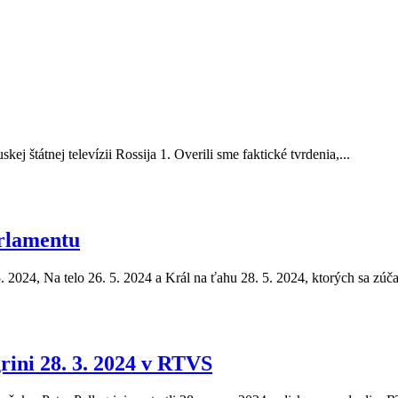
ej štátnej televízii Rossija 1. Overili sme faktické tvrdenia,...
rlamentu
5. 2024, Na telo 26. 5. 2024 a Král na ťahu 28. 5. 2024, ktorých sa zúča
rini 28. 3. 2024 v RTVS