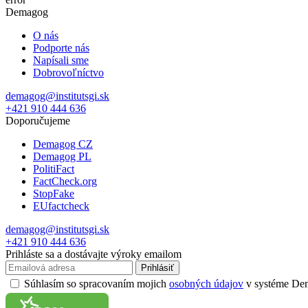
Demagog
O nás
Podporte nás
Napísali sme
Dobrovoľníctvo
demagog@institutsgi.sk
+421 910 444 636
Doporučujeme
Demagog CZ
Demagog PL
PolitiFact
FactCheck.org
StopFake
EUfactcheck
demagog@institutsgi.sk
+421 910 444 636
Prihláste sa a dostávajte výroky emailom
Prihlásiť
Súhlasím so spracovaním mojich
osobných údajov
v systéme Dema