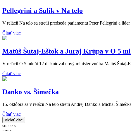
Pellegrini a Sulík v Na telo
V relácii Na telo sa stretli predseda parlamentu Peter Pellegrini a líde
Čítať viac
Matúš Šutaj-Eštok a Juraj Krúpa v O 5 mi
V relácii O 5 minút 12 diskutoval nový minister vnútra Matúš Šutaj-
Čítať viac
Danko vs. Šimečka
15. októbra sa v relácii Na telo stretli Andrej Danko a Michal Šimečka
Čítať viac
Vidieť viac
success
error