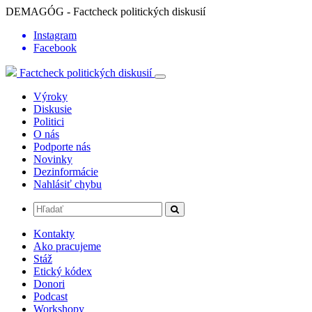
DEMAGÓG - Factcheck politických diskusií
Instagram
Facebook
Factcheck politických diskusií
Výroky
Diskusie
Politici
O nás
Podporte nás
Novinky
Dezinformácie
Nahlásiť chybu
Kontakty
Ako pracujeme
Stáž
Etický kódex
Donori
Podcast
Workshopy