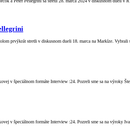
čok a Peter Pellegrini sa stretli 28. marca 2024 v diskusnom dueli v R
llegrini
olom prvýkrát stretli v diskusnom dueli 18. marca na Markíze. Vybrali 
vej v špeciálnom formáte Interview :24. Pozreli sme sa na výroky Šte.
vej v špeciálnom formáte Interview :24. Pozreli sme sa na výroky Iva