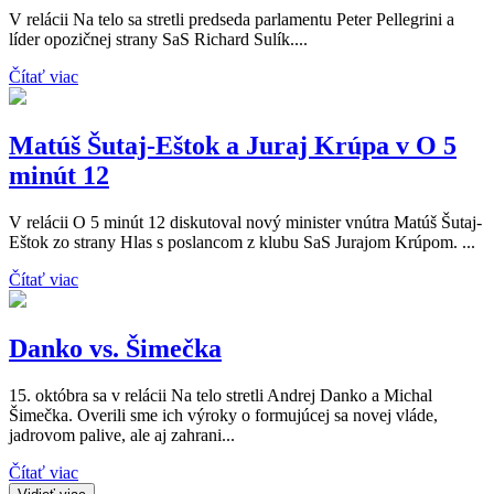
V relácii Na telo sa stretli predseda parlamentu Peter Pellegrini a
líder opozičnej strany SaS Richard Sulík....
Čítať viac
Matúš Šutaj-Eštok a Juraj Krúpa v O 5
minút 12
V relácii O 5 minút 12 diskutoval nový minister vnútra Matúš Šutaj-
Eštok zo strany Hlas s poslancom z klubu SaS Jurajom Krúpom. ...
Čítať viac
Danko vs. Šimečka
15. októbra sa v relácii Na telo stretli Andrej Danko a Michal
Šimečka. Overili sme ich výroky o formujúcej sa novej vláde,
jadrovom palive, ale aj zahrani...
Čítať viac