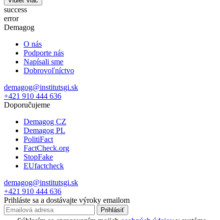
Vidieť viac
success
error
Demagog
O nás
Podporte nás
Napísali sme
Dobrovoľníctvo
demagog@institutsgi.sk
+421 910 444 636
Doporučujeme
Demagog CZ
Demagog PL
PolitiFact
FactCheck.org
StopFake
EUfactcheck
demagog@institutsgi.sk
+421 910 444 636
Prihláste sa a dostávajte výroky emailom
Prihlásiť