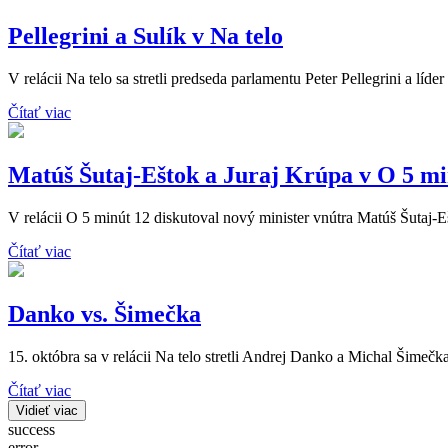
Pellegrini a Sulík v Na telo
V relácii Na telo sa stretli predseda parlamentu Peter Pellegrini a líde
Čítať viac
Matúš Šutaj-Eštok a Juraj Krúpa v O 5 mi
V relácii O 5 minút 12 diskutoval nový minister vnútra Matúš Šutaj-
Čítať viac
Danko vs. Šimečka
15. októbra sa v relácii Na telo stretli Andrej Danko a Michal Šimečka
Čítať viac
Vidieť viac
success
error