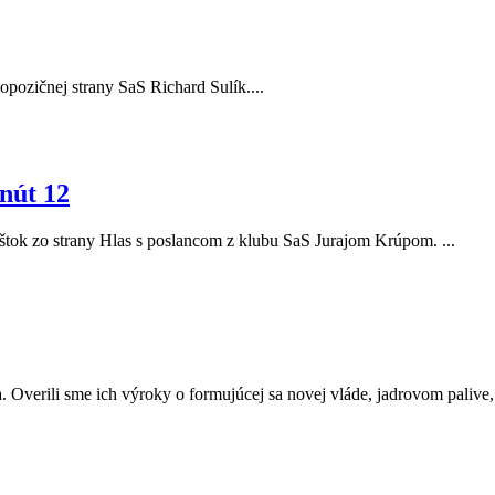
r opozičnej strany SaS Richard Sulík....
nút 12
Eštok zo strany Hlas s poslancom z klubu SaS Jurajom Krúpom. ...
. Overili sme ich výroky o formujúcej sa novej vláde, jadrovom palive, a