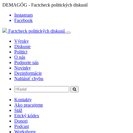
DEMAGÓG - Factcheck politických diskusií
Instagram
Facebook
Factcheck politických diskusií
Výroky
Diskusie
Politici
O nás
Podporte nás
Novinky
Dezinformácie
Nahlásiť chybu
Kontakty
Ako pracujeme
Stáž
Etický kódex
Donori
Podcast
Workshopy