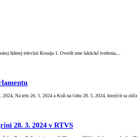
ej štátnej televízii Rossija 1. Overili sme faktické tvrdenia,...
rlamentu
5. 2024, Na telo 26. 5. 2024 a Král na ťahu 28. 5. 2024, ktorých sa zúča
rini 28. 3. 2024 v RTVS