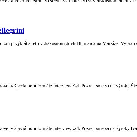
čok a Peter Pellegrini sa stretli 28. marca 2024 v diskusnom dueli v R
llegrini
olom prvýkrát stretli v diskusnom dueli 18. marca na Markíze. Vybrali 
vej v špeciálnom formáte Interview :24. Pozreli sme sa na výroky Šte.
vej v špeciálnom formáte Interview :24. Pozreli sme sa na výroky Iva