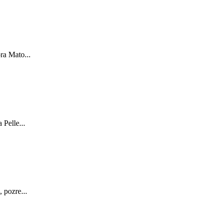
ra Mato...
Pelle...
 pozre...