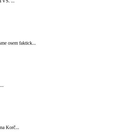
TVS. ...
sme osem faktick...
..
na Korč...