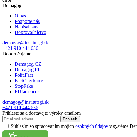
Demagog
O nás
Podporte nás
Napísali sme
Dobrovoľníctvo
demagog@institutsgi.sk
+421 910 444 636
Doporučujeme
Demagog CZ
Demagog PL
PolitiFact
FactCheck.org
StopFake
EUfactcheck
demagog@institutsgi.sk
+421 910 444 636
Prihláste sa a dostávajte výroky emailom
Prihlásiť
Súhlasím so spracovaním mojich
osobných údajov
v systéme Dema