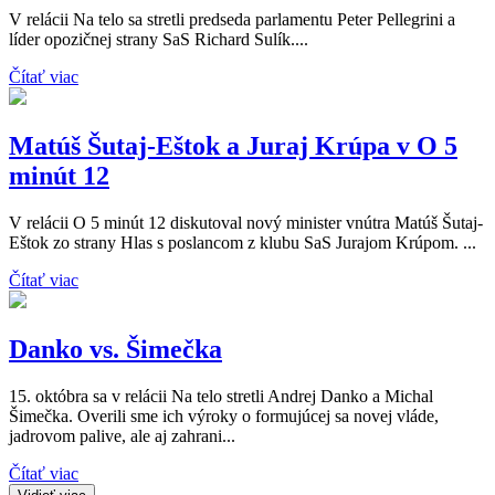
V relácii Na telo sa stretli predseda parlamentu Peter Pellegrini a
líder opozičnej strany SaS Richard Sulík....
Čítať viac
Matúš Šutaj-Eštok a Juraj Krúpa v O 5
minút 12
V relácii O 5 minút 12 diskutoval nový minister vnútra Matúš Šutaj-
Eštok zo strany Hlas s poslancom z klubu SaS Jurajom Krúpom. ...
Čítať viac
Danko vs. Šimečka
15. októbra sa v relácii Na telo stretli Andrej Danko a Michal
Šimečka. Overili sme ich výroky o formujúcej sa novej vláde,
jadrovom palive, ale aj zahrani...
Čítať viac