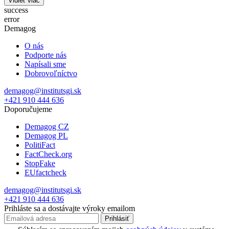
Vidieť viac
success
error
Demagog
O nás
Podporte nás
Napísali sme
Dobrovoľníctvo
demagog@institutsgi.sk
+421 910 444 636
Doporučujeme
Demagog CZ
Demagog PL
PolitiFact
FactCheck.org
StopFake
EUfactcheck
demagog@institutsgi.sk
+421 910 444 636
Prihláste sa a dostávajte výroky emailom
Prihlásiť