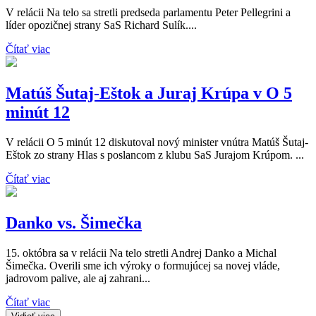
V relácii Na telo sa stretli predseda parlamentu Peter Pellegrini a
líder opozičnej strany SaS Richard Sulík....
Čítať viac
Matúš Šutaj-Eštok a Juraj Krúpa v O 5
minút 12
V relácii O 5 minút 12 diskutoval nový minister vnútra Matúš Šutaj-
Eštok zo strany Hlas s poslancom z klubu SaS Jurajom Krúpom. ...
Čítať viac
Danko vs. Šimečka
15. októbra sa v relácii Na telo stretli Andrej Danko a Michal
Šimečka. Overili sme ich výroky o formujúcej sa novej vláde,
jadrovom palive, ale aj zahrani...
Čítať viac