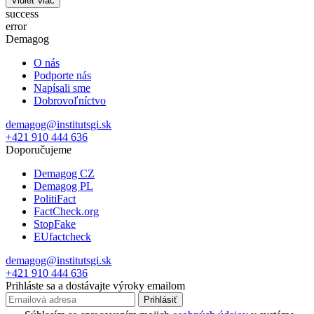
Vidieť viac
success
error
Demagog
O nás
Podporte nás
Napísali sme
Dobrovoľníctvo
demagog@institutsgi.sk
+421 910 444 636
Doporučujeme
Demagog CZ
Demagog PL
PolitiFact
FactCheck.org
StopFake
EUfactcheck
demagog@institutsgi.sk
+421 910 444 636
Prihláste sa a dostávajte výroky emailom
Prihlásiť