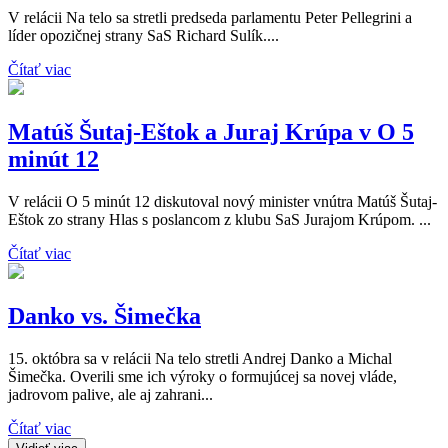
V relácii Na telo sa stretli predseda parlamentu Peter Pellegrini a
líder opozičnej strany SaS Richard Sulík....
Čítať viac
Matúš Šutaj-Eštok a Juraj Krúpa v O 5
minút 12
V relácii O 5 minút 12 diskutoval nový minister vnútra Matúš Šutaj-
Eštok zo strany Hlas s poslancom z klubu SaS Jurajom Krúpom. ...
Čítať viac
Danko vs. Šimečka
15. októbra sa v relácii Na telo stretli Andrej Danko a Michal
Šimečka. Overili sme ich výroky o formujúcej sa novej vláde,
jadrovom palive, ale aj zahrani...
Čítať viac