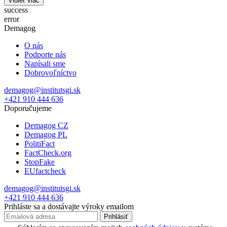
Vidieť viac
success
error
Demagog
O nás
Podporte nás
Napísali sme
Dobrovoľníctvo
demagog@institutsgi.sk
+421 910 444 636
Doporučujeme
Demagog CZ
Demagog PL
PolitiFact
FactCheck.org
StopFake
EUfactcheck
demagog@institutsgi.sk
+421 910 444 636
Prihláste sa a dostávajte výroky emailom
Prihlásiť