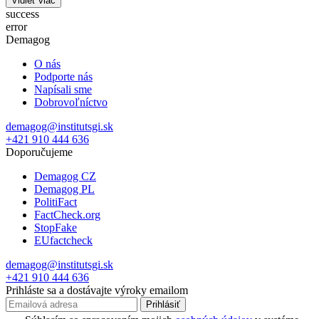
Vidieť viac
success
error
Demagog
O nás
Podporte nás
Napísali sme
Dobrovoľníctvo
demagog@institutsgi.sk
+421 910 444 636
Doporučujeme
Demagog CZ
Demagog PL
PolitiFact
FactCheck.org
StopFake
EUfactcheck
demagog@institutsgi.sk
+421 910 444 636
Prihláste sa a dostávajte výroky emailom
Prihlásiť