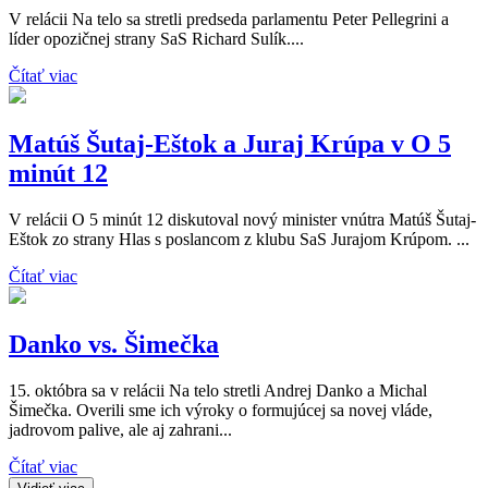
V relácii Na telo sa stretli predseda parlamentu Peter Pellegrini a
líder opozičnej strany SaS Richard Sulík....
Čítať viac
Matúš Šutaj-Eštok a Juraj Krúpa v O 5
minút 12
V relácii O 5 minút 12 diskutoval nový minister vnútra Matúš Šutaj-
Eštok zo strany Hlas s poslancom z klubu SaS Jurajom Krúpom. ...
Čítať viac
Danko vs. Šimečka
15. októbra sa v relácii Na telo stretli Andrej Danko a Michal
Šimečka. Overili sme ich výroky o formujúcej sa novej vláde,
jadrovom palive, ale aj zahrani...
Čítať viac