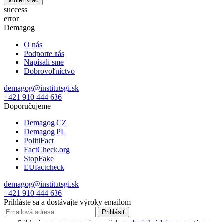
Vidieť viac
success
error
Demagog
O nás
Podporte nás
Napísali sme
Dobrovoľníctvo
demagog@institutsgi.sk
+421 910 444 636
Doporučujeme
Demagog CZ
Demagog PL
PolitiFact
FactCheck.org
StopFake
EUfactcheck
demagog@institutsgi.sk
+421 910 444 636
Prihláste sa a dostávajte výroky emailom
Prihlásiť