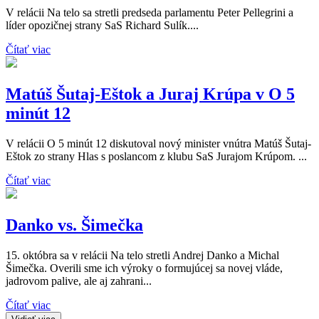
V relácii Na telo sa stretli predseda parlamentu Peter Pellegrini a
líder opozičnej strany SaS Richard Sulík....
Čítať viac
Matúš Šutaj-Eštok a Juraj Krúpa v O 5
minút 12
V relácii O 5 minút 12 diskutoval nový minister vnútra Matúš Šutaj-
Eštok zo strany Hlas s poslancom z klubu SaS Jurajom Krúpom. ...
Čítať viac
Danko vs. Šimečka
15. októbra sa v relácii Na telo stretli Andrej Danko a Michal
Šimečka. Overili sme ich výroky o formujúcej sa novej vláde,
jadrovom palive, ale aj zahrani...
Čítať viac