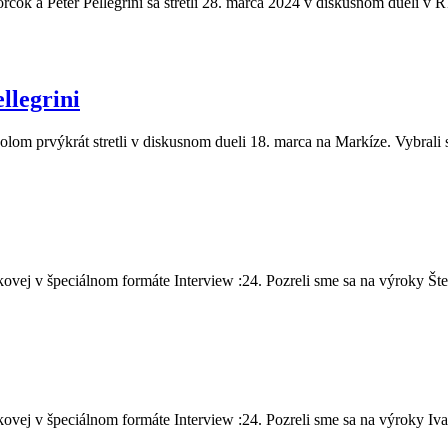
čok a Peter Pellegrini sa stretli 28. marca 2024 v diskusnom dueli v R
llegrini
olom prvýkrát stretli v diskusnom dueli 18. marca na Markíze. Vybrali 
vej v špeciálnom formáte Interview :24. Pozreli sme sa na výroky Šte.
vej v špeciálnom formáte Interview :24. Pozreli sme sa na výroky Iva