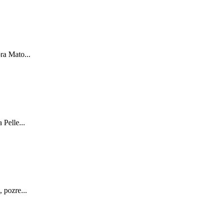
ra Mato...
Pelle...
 pozre...