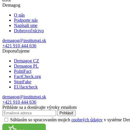
Demagog
O nás
Podporte nás
Napísali sme
Dobrovoľníctvo
demagog@institutsgi.sk
+421 910 444 636
Doporučujeme
Demagog CZ
Demagog PL
PolitiFact
FactCheck.org
StopFake
EUfactcheck
demagog@institutsgi.sk
+421 910 444 636
Prihláste sa a dostávajte výroky emailom
Prihlásiť
Súhlasím so spracovaním mojich
osobných údajov
v systéme Dema