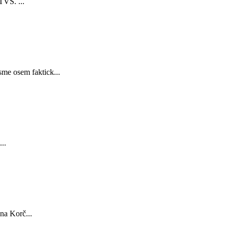
TVS. ...
sme osem faktick...
..
na Korč...