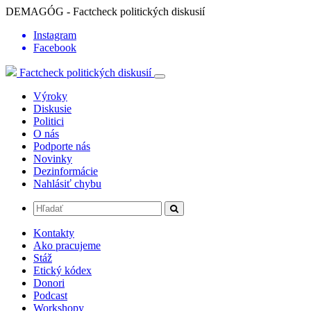
DEMAGÓG - Factcheck politických diskusií
Instagram
Facebook
Factcheck politických diskusií
Výroky
Diskusie
Politici
O nás
Podporte nás
Novinky
Dezinformácie
Nahlásiť chybu
Kontakty
Ako pracujeme
Stáž
Etický kódex
Donori
Podcast
Workshopy