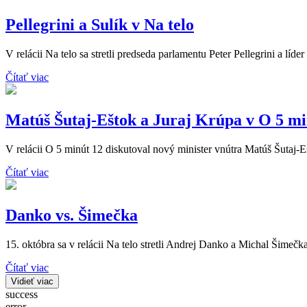
Pellegrini a Sulík v Na telo
V relácii Na telo sa stretli predseda parlamentu Peter Pellegrini a líde
Čítať viac
Matúš Šutaj-Eštok a Juraj Krúpa v O 5 mi
V relácii O 5 minút 12 diskutoval nový minister vnútra Matúš Šutaj-
Čítať viac
Danko vs. Šimečka
15. októbra sa v relácii Na telo stretli Andrej Danko a Michal Šimečka
Čítať viac
Vidieť viac
success
error