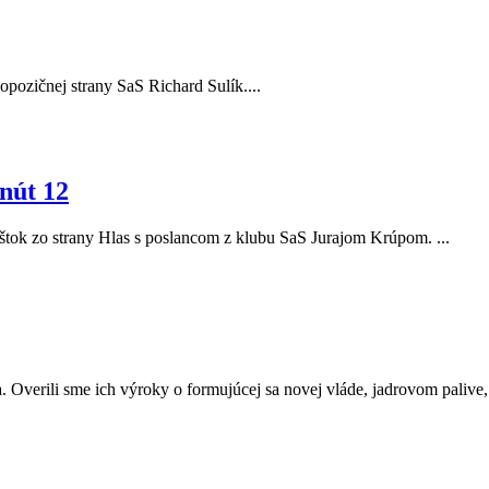
r opozičnej strany SaS Richard Sulík....
nút 12
Eštok zo strany Hlas s poslancom z klubu SaS Jurajom Krúpom. ...
. Overili sme ich výroky o formujúcej sa novej vláde, jadrovom palive, a