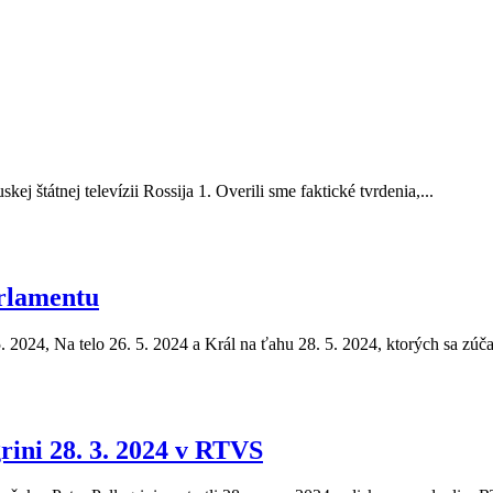
ej štátnej televízii Rossija 1. Overili sme faktické tvrdenia,...
rlamentu
5. 2024, Na telo 26. 5. 2024 a Král na ťahu 28. 5. 2024, ktorých sa zúča
rini 28. 3. 2024 v RTVS