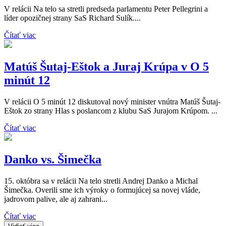
V relácii Na telo sa stretli predseda parlamentu Peter Pellegrini a
líder opozičnej strany SaS Richard Sulík....
Čítať viac
Matúš Šutaj-Eštok a Juraj Krúpa v O 5
minút 12
V relácii O 5 minút 12 diskutoval nový minister vnútra Matúš Šutaj-
Eštok zo strany Hlas s poslancom z klubu SaS Jurajom Krúpom. ...
Čítať viac
Danko vs. Šimečka
15. októbra sa v relácii Na telo stretli Andrej Danko a Michal
Šimečka. Overili sme ich výroky o formujúcej sa novej vláde,
jadrovom palive, ale aj zahrani...
Čítať viac