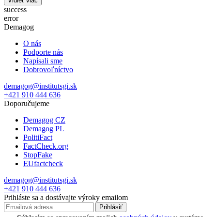
Vidieť viac
success
error
Demagog
O nás
Podporte nás
Napísali sme
Dobrovoľníctvo
demagog@institutsgi.sk
+421 910 444 636
Doporučujeme
Demagog CZ
Demagog PL
PolitiFact
FactCheck.org
StopFake
EUfactcheck
demagog@institutsgi.sk
+421 910 444 636
Prihláste sa a dostávajte výroky emailom
Prihlásiť