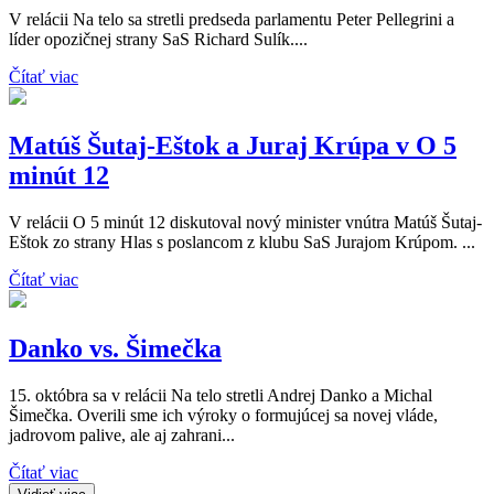
V relácii Na telo sa stretli predseda parlamentu Peter Pellegrini a
líder opozičnej strany SaS Richard Sulík....
Čítať viac
Matúš Šutaj-Eštok a Juraj Krúpa v O 5
minút 12
V relácii O 5 minút 12 diskutoval nový minister vnútra Matúš Šutaj-
Eštok zo strany Hlas s poslancom z klubu SaS Jurajom Krúpom. ...
Čítať viac
Danko vs. Šimečka
15. októbra sa v relácii Na telo stretli Andrej Danko a Michal
Šimečka. Overili sme ich výroky o formujúcej sa novej vláde,
jadrovom palive, ale aj zahrani...
Čítať viac