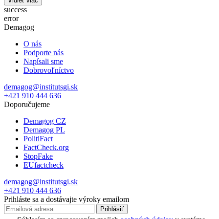
Vidieť viac
success
error
Demagog
O nás
Podporte nás
Napísali sme
Dobrovoľníctvo
demagog@institutsgi.sk
+421 910 444 636
Doporučujeme
Demagog CZ
Demagog PL
PolitiFact
FactCheck.org
StopFake
EUfactcheck
demagog@institutsgi.sk
+421 910 444 636
Prihláste sa a dostávajte výroky emailom
Prihlásiť