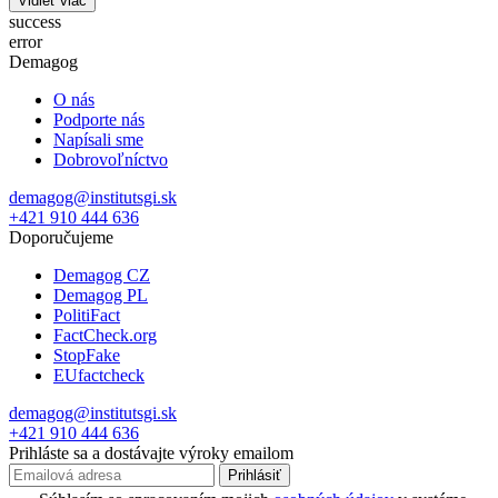
Vidieť viac
success
error
Demagog
O nás
Podporte nás
Napísali sme
Dobrovoľníctvo
demagog@institutsgi.sk
+421 910 444 636
Doporučujeme
Demagog CZ
Demagog PL
PolitiFact
FactCheck.org
StopFake
EUfactcheck
demagog@institutsgi.sk
+421 910 444 636
Prihláste sa a dostávajte výroky emailom
Prihlásiť