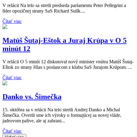
V relácii Na telo sa stretli predseda parlamentu Peter Pellegrini a
líder opozičnej strany SaS Richard Sulík....
Čítať viac
Matúš Šutaj-Eštok a Juraj Krúpa v O 5
minút 12
V relácii O 5 minút 12 diskutoval nový minister vnútra Matúš Šutaj-
Eštok zo strany Hlas s poslancom z klubu SaS Jurajom Krúpom. ...
Čítať viac
Danko vs. Šimečka
15. októbra sa v relácii Na telo stretli Andrej Danko a Michal
Šimečka. Overili sme ich výroky o formujúcej sa novej vláde,
jadrovom palive, ale aj zahrani...
Čítať viac