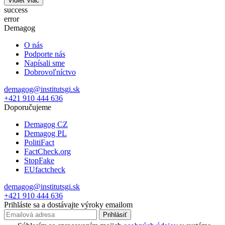
Vidieť viac
success
error
Demagog
O nás
Podporte nás
Napísali sme
Dobrovoľníctvo
demagog@institutsgi.sk
+421 910 444 636
Doporučujeme
Demagog CZ
Demagog PL
PolitiFact
FactCheck.org
StopFake
EUfactcheck
demagog@institutsgi.sk
+421 910 444 636
Prihláste sa a dostávajte výroky emailom
Prihlásiť