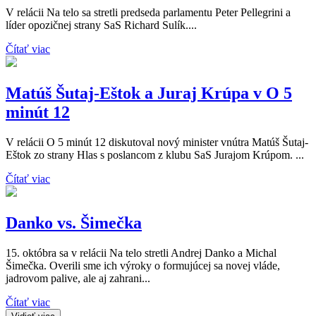
V relácii Na telo sa stretli predseda parlamentu Peter Pellegrini a
líder opozičnej strany SaS Richard Sulík....
Čítať viac
Matúš Šutaj-Eštok a Juraj Krúpa v O 5
minút 12
V relácii O 5 minút 12 diskutoval nový minister vnútra Matúš Šutaj-
Eštok zo strany Hlas s poslancom z klubu SaS Jurajom Krúpom. ...
Čítať viac
Danko vs. Šimečka
15. októbra sa v relácii Na telo stretli Andrej Danko a Michal
Šimečka. Overili sme ich výroky o formujúcej sa novej vláde,
jadrovom palive, ale aj zahrani...
Čítať viac