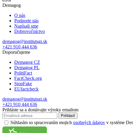
Demagog
O nás
Podporte nás
Napísali sme
Dobrovoľníctvo
demagog@institutsgi.sk
+421 910 444 636
Doporučujeme
Demagog CZ
Demagog PL
PolitiFact
FactCheck.org
StopFake
EUfactcheck
demagog@institutsgi.sk
+421 910 444 636
Prihláste sa a dostávajte výroky emailom
Prihlásiť
Súhlasím so spracovaním mojich
osobných údajov
v systéme Dema