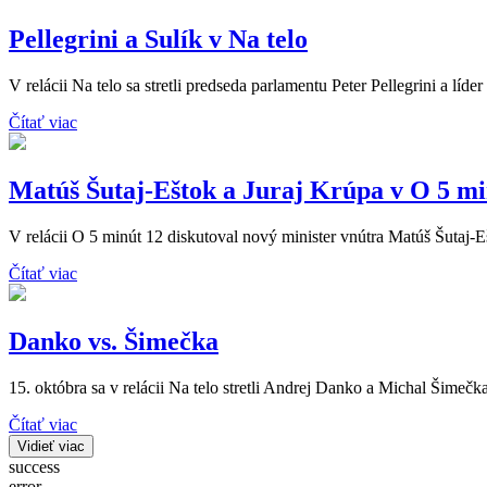
Pellegrini a Sulík v Na telo
V relácii Na telo sa stretli predseda parlamentu Peter Pellegrini a líde
Čítať viac
Matúš Šutaj-Eštok a Juraj Krúpa v O 5 mi
V relácii O 5 minút 12 diskutoval nový minister vnútra Matúš Šutaj-
Čítať viac
Danko vs. Šimečka
15. októbra sa v relácii Na telo stretli Andrej Danko a Michal Šimečka
Čítať viac
Vidieť viac
success
error