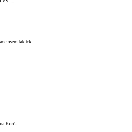
TVS. ...
sme osem faktick...
..
na Korč...