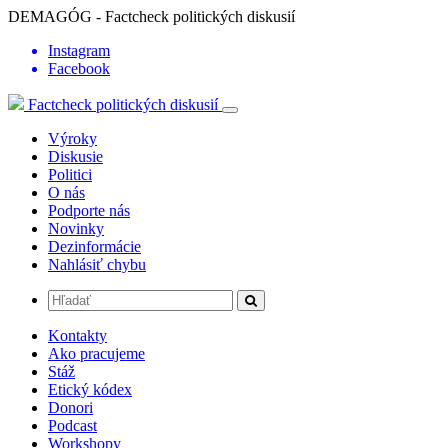
DEMAGÓG - Factcheck politických diskusií
Instagram
Facebook
Factcheck politických diskusií
Výroky
Diskusie
Politici
O nás
Podporte nás
Novinky
Dezinformácie
Nahlásiť chybu
Kontakty
Ako pracujeme
Stáž
Etický kódex
Donori
Podcast
Workshopy