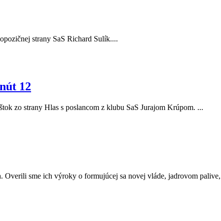
r opozičnej strany SaS Richard Sulík....
nút 12
Eštok zo strany Hlas s poslancom z klubu SaS Jurajom Krúpom. ...
. Overili sme ich výroky o formujúcej sa novej vláde, jadrovom palive, a