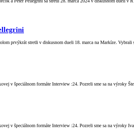
čok a Peter Pellegrini sa stretli 28. marca 2024 v diskusnom dueli v R
llegrini
olom prvýkrát stretli v diskusnom dueli 18. marca na Markíze. Vybrali 
vej v špeciálnom formáte Interview :24. Pozreli sme sa na výroky Šte.
vej v špeciálnom formáte Interview :24. Pozreli sme sa na výroky Iva