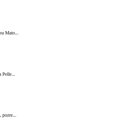
ra Mato...
Pelle...
 pozre...