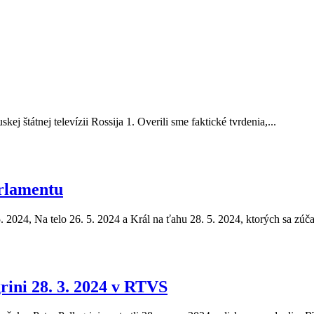
ej štátnej televízii Rossija 1. Overili sme faktické tvrdenia,...
rlamentu
5. 2024, Na telo 26. 5. 2024 a Král na ťahu 28. 5. 2024, ktorých sa zúča
rini 28. 3. 2024 v RTVS