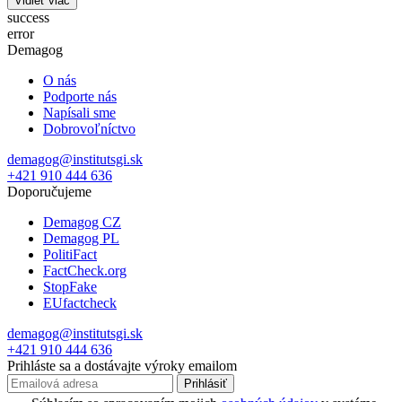
Vidieť viac
success
error
Demagog
O nás
Podporte nás
Napísali sme
Dobrovoľníctvo
demagog@institutsgi.sk
+421 910 444 636
Doporučujeme
Demagog CZ
Demagog PL
PolitiFact
FactCheck.org
StopFake
EUfactcheck
demagog@institutsgi.sk
+421 910 444 636
Prihláste sa a dostávajte výroky emailom
Prihlásiť