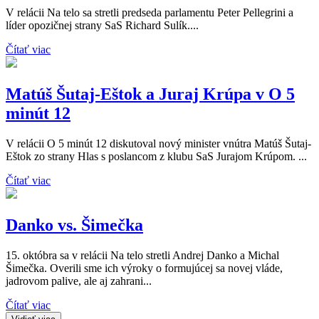
V relácii Na telo sa stretli predseda parlamentu Peter Pellegrini a
líder opozičnej strany SaS Richard Sulík....
Čítať viac
Matúš Šutaj-Eštok a Juraj Krúpa v O 5
minút 12
V relácii O 5 minút 12 diskutoval nový minister vnútra Matúš Šutaj-
Eštok zo strany Hlas s poslancom z klubu SaS Jurajom Krúpom. ...
Čítať viac
Danko vs. Šimečka
15. októbra sa v relácii Na telo stretli Andrej Danko a Michal
Šimečka. Overili sme ich výroky o formujúcej sa novej vláde,
jadrovom palive, ale aj zahrani...
Čítať viac