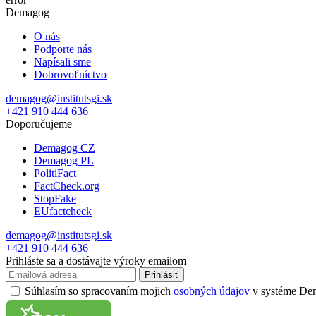
Demagog
O nás
Podporte nás
Napísali sme
Dobrovoľníctvo
demagog@institutsgi.sk
+421 910 444 636
Doporučujeme
Demagog CZ
Demagog PL
PolitiFact
FactCheck.org
StopFake
EUfactcheck
demagog@institutsgi.sk
+421 910 444 636
Prihláste sa a dostávajte výroky emailom
Prihlásiť
Súhlasím so spracovaním mojich
osobných údajov
v systéme Dema