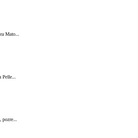
ra Mato...
Pelle...
 pozre...