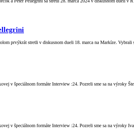
čok a Peter Pellegrini sa stretli 28. marca 2024 v diskusnom dueli v R
llegrini
olom prvýkrát stretli v diskusnom dueli 18. marca na Markíze. Vybrali 
vej v špeciálnom formáte Interview :24. Pozreli sme sa na výroky Šte.
vej v špeciálnom formáte Interview :24. Pozreli sme sa na výroky Iva