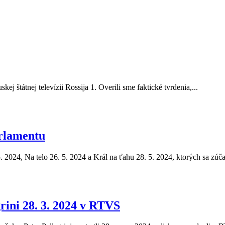
ej štátnej televízii Rossija 1. Overili sme faktické tvrdenia,...
rlamentu
5. 2024, Na telo 26. 5. 2024 a Král na ťahu 28. 5. 2024, ktorých sa zúča
rini 28. 3. 2024 v RTVS