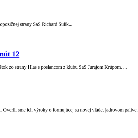
r opozičnej strany SaS Richard Sulík....
nút 12
Eštok zo strany Hlas s poslancom z klubu SaS Jurajom Krúpom. ...
. Overili sme ich výroky o formujúcej sa novej vláde, jadrovom palive, a