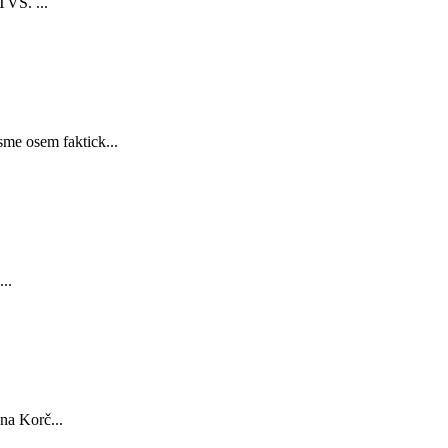
TVS. ...
sme osem faktick...
..
na Korč...