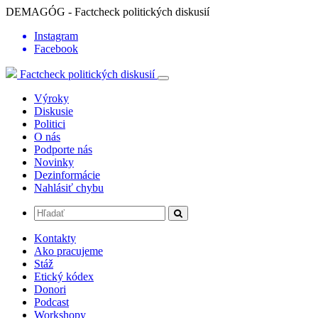
DEMAGÓG - Factcheck politických diskusií
Instagram
Facebook
Factcheck politických diskusií
Výroky
Diskusie
Politici
O nás
Podporte nás
Novinky
Dezinformácie
Nahlásiť chybu
Kontakty
Ako pracujeme
Stáž
Etický kódex
Donori
Podcast
Workshopy