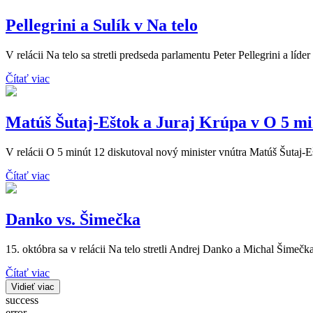
Pellegrini a Sulík v Na telo
V relácii Na telo sa stretli predseda parlamentu Peter Pellegrini a líde
Čítať viac
Matúš Šutaj-Eštok a Juraj Krúpa v O 5 mi
V relácii O 5 minút 12 diskutoval nový minister vnútra Matúš Šutaj-
Čítať viac
Danko vs. Šimečka
15. októbra sa v relácii Na telo stretli Andrej Danko a Michal Šimečka
Čítať viac
Vidieť viac
success
error