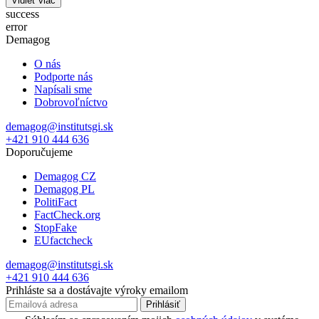
Vidieť viac
success
error
Demagog
O nás
Podporte nás
Napísali sme
Dobrovoľníctvo
demagog@institutsgi.sk
+421 910 444 636
Doporučujeme
Demagog CZ
Demagog PL
PolitiFact
FactCheck.org
StopFake
EUfactcheck
demagog@institutsgi.sk
+421 910 444 636
Prihláste sa a dostávajte výroky emailom
Prihlásiť