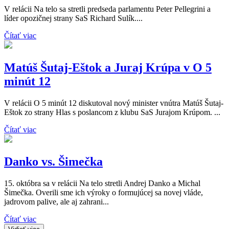
V relácii Na telo sa stretli predseda parlamentu Peter Pellegrini a
líder opozičnej strany SaS Richard Sulík....
Čítať viac
Matúš Šutaj-Eštok a Juraj Krúpa v O 5
minút 12
V relácii O 5 minút 12 diskutoval nový minister vnútra Matúš Šutaj-
Eštok zo strany Hlas s poslancom z klubu SaS Jurajom Krúpom. ...
Čítať viac
Danko vs. Šimečka
15. októbra sa v relácii Na telo stretli Andrej Danko a Michal
Šimečka. Overili sme ich výroky o formujúcej sa novej vláde,
jadrovom palive, ale aj zahrani...
Čítať viac