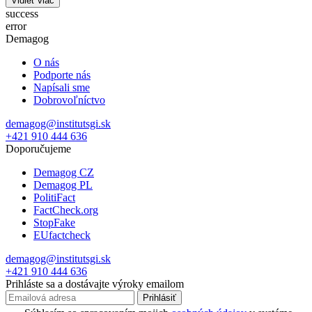
Vidieť viac
success
error
Demagog
O nás
Podporte nás
Napísali sme
Dobrovoľníctvo
demagog@institutsgi.sk
+421 910 444 636
Doporučujeme
Demagog CZ
Demagog PL
PolitiFact
FactCheck.org
StopFake
EUfactcheck
demagog@institutsgi.sk
+421 910 444 636
Prihláste sa a dostávajte výroky emailom
Prihlásiť