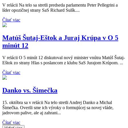
V relácii Na telo sa stretli predseda parlamentu Peter Pellegrini a
líder opozičnej strany SaS Richard Sulík....
Čítať viac
Matúš Šutaj-Eštok a Juraj Krúpa v O 5
minút 12
V relácii O 5 minút 12 diskutoval nový minister vnútra Matúš Šutaj-
Eštok zo strany Hlas s poslancom z klubu SaS Jurajom Krúpom. ...
Čítať viac
Danko vs. Šimečka
15. októbra sa v relácii Na telo stretli Andrej Danko a Michal
Šimečka. Overili sme ich výroky o formujúcej sa novej vláde,
jadrovom palive, ale aj zahrani...
Čítať viac