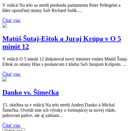
V relácii Na telo sa stretli predseda parlamentu Peter Pellegrini a
líder opozičnej strany SaS Richard Sulík....
Čítať viac
Matúš Šutaj-Eštok a Juraj Krúpa v O 5
minút 12
V relácii O 5 minút 12 diskutoval nový minister vnútra Matúš Šutaj-
Eštok zo strany Hlas s poslancom z klubu SaS Jurajom Krúpom. ...
Čítať viac
Danko vs. Šimečka
15. októbra sa v relácii Na telo stretli Andrej Danko a Michal
Šimečka. Overili sme ich výroky o formujúcej sa novej vláde,
jadrovom palive, ale aj zahrani...
Čítať viac