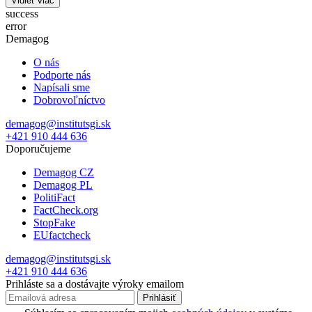
Vidieť viac
success
error
Demagog
O nás
Podporte nás
Napísali sme
Dobrovoľníctvo
demagog@institutsgi.sk
+421 910 444 636
Doporučujeme
Demagog CZ
Demagog PL
PolitiFact
FactCheck.org
StopFake
EUfactcheck
demagog@institutsgi.sk
+421 910 444 636
Prihláste sa a dostávajte výroky emailom
Prihlásiť