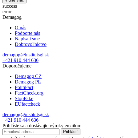
Vidieť viac
success
error
Demagog
O nás
Podporte nás
Napísali sme
Dobrovoľníctvo
demagog@institutsgi.sk
+421 910 444 636
Doporučujeme
Demagog CZ
Demagog PL
PolitiFact
FactCheck.org
StopFake
EUfactcheck
demagog@institutsgi.sk
+421 910 444 636
Prihláste sa a dostávajte výroky emailom
Prihlásiť