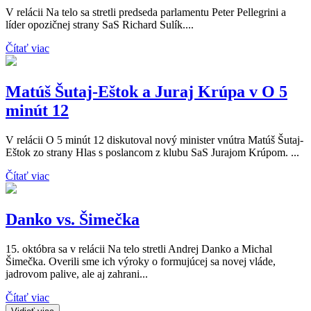
V relácii Na telo sa stretli predseda parlamentu Peter Pellegrini a
líder opozičnej strany SaS Richard Sulík....
Čítať viac
Matúš Šutaj-Eštok a Juraj Krúpa v O 5
minút 12
V relácii O 5 minút 12 diskutoval nový minister vnútra Matúš Šutaj-
Eštok zo strany Hlas s poslancom z klubu SaS Jurajom Krúpom. ...
Čítať viac
Danko vs. Šimečka
15. októbra sa v relácii Na telo stretli Andrej Danko a Michal
Šimečka. Overili sme ich výroky o formujúcej sa novej vláde,
jadrovom palive, ale aj zahrani...
Čítať viac