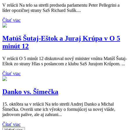
V relácii Na telo sa stretli predseda parlamentu Peter Pellegrini a
líder opozičnej strany SaS Richard Sulík....
Čítať viac
Matúš Šutaj-Eštok a Juraj Krúpa v O 5
minút 12
V relácii O 5 minút 12 diskutoval nový minister vnútra Matúš Šutaj-
Eštok zo strany Hlas s poslancom z klubu SaS Jurajom Krúpom. ...
Čítať viac
Danko vs. Šimečka
15. októbra sa v relácii Na telo stretli Andrej Danko a Michal
Šimečka. Overili sme ich výroky o formujúcej sa novej vláde,
jadrovom palive, ale aj zahrani...
Čítať viac