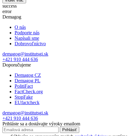
Vidieť viac
success
error
Demagog
O nás
Podporte nás
Napísali sme
Dobrovoľníctvo
demagog@institutsgi.sk
+421 910 444 636
Doporučujeme
Demagog CZ
Demagog PL
PolitiFact
FactCheck.org
StopFake
EUfactcheck
demagog@institutsgi.sk
+421 910 444 636
Prihláste sa a dostávajte výroky emailom
Prihlásiť