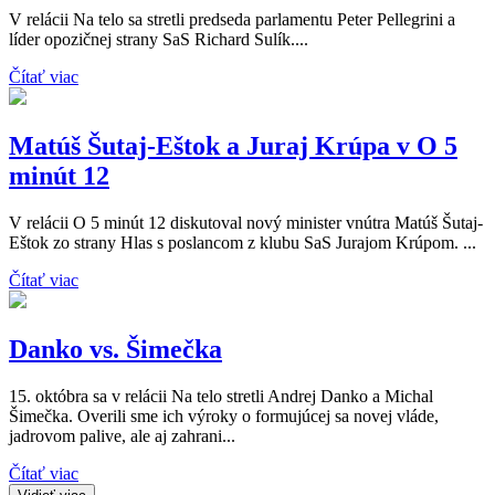
V relácii Na telo sa stretli predseda parlamentu Peter Pellegrini a
líder opozičnej strany SaS Richard Sulík....
Čítať viac
Matúš Šutaj-Eštok a Juraj Krúpa v O 5
minút 12
V relácii O 5 minút 12 diskutoval nový minister vnútra Matúš Šutaj-
Eštok zo strany Hlas s poslancom z klubu SaS Jurajom Krúpom. ...
Čítať viac
Danko vs. Šimečka
15. októbra sa v relácii Na telo stretli Andrej Danko a Michal
Šimečka. Overili sme ich výroky o formujúcej sa novej vláde,
jadrovom palive, ale aj zahrani...
Čítať viac