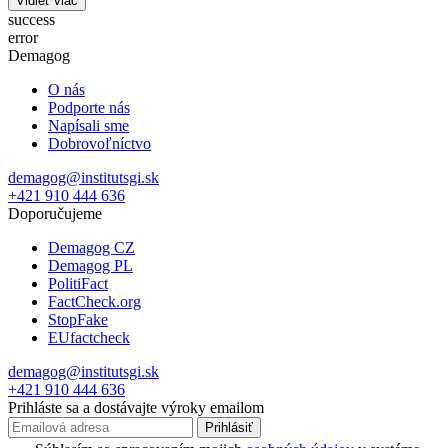
Vidieť viac
success
error
Demagog
O nás
Podporte nás
Napísali sme
Dobrovoľníctvo
demagog@institutsgi.sk
+421 910 444 636
Doporučujeme
Demagog CZ
Demagog PL
PolitiFact
FactCheck.org
StopFake
EUfactcheck
demagog@institutsgi.sk
+421 910 444 636
Prihláste sa a dostávajte výroky emailom
Prihlásiť