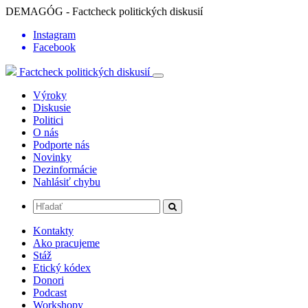
DEMAGÓG - Factcheck politických diskusií
Instagram
Facebook
Factcheck politických diskusií
Výroky
Diskusie
Politici
O nás
Podporte nás
Novinky
Dezinformácie
Nahlásiť chybu
Kontakty
Ako pracujeme
Stáž
Etický kódex
Donori
Podcast
Workshopy