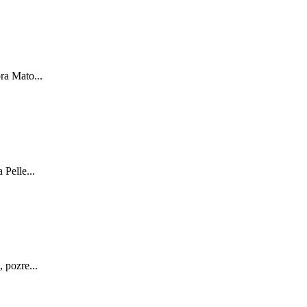
ra Mato...
Pelle...
 pozre...