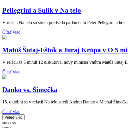
Pellegrini a Sulík v Na telo
V relácii Na telo sa stretli predseda parlamentu Peter Pellegrini a líde
Čítať viac
Matúš Šutaj-Eštok a Juraj Krúpa v O 5 mi
V relácii O 5 minút 12 diskutoval nový minister vnútra Matúš Šutaj-
Čítať viac
Danko vs. Šimečka
15. októbra sa v relácii Na telo stretli Andrej Danko a Michal Šimečka
Čítať viac
Vidieť viac
success
error