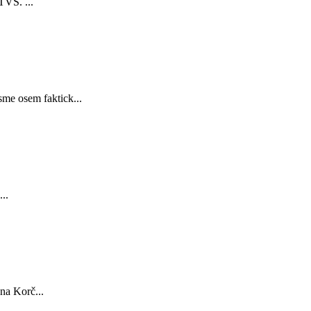
TVS. ...
sme osem faktick...
..
na Korč...