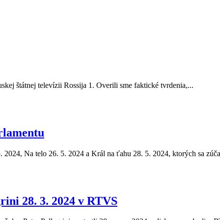
ej štátnej televízii Rossija 1. Overili sme faktické tvrdenia,...
rlamentu
5. 2024, Na telo 26. 5. 2024 a Král na ťahu 28. 5. 2024, ktorých sa zúča
rini 28. 3. 2024 v RTVS