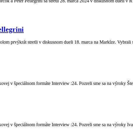
čok a Peter Pellegrini sa stretli 28. marca 2024 v diskusnom dueli v R
llegrini
olom prvýkrát stretli v diskusnom dueli 18. marca na Markíze. Vybrali 
vej v špeciálnom formáte Interview :24. Pozreli sme sa na výroky Šte.
vej v špeciálnom formáte Interview :24. Pozreli sme sa na výroky Iva