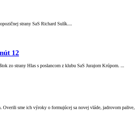
r opozičnej strany SaS Richard Sulík....
nút 12
Eštok zo strany Hlas s poslancom z klubu SaS Jurajom Krúpom. ...
. Overili sme ich výroky o formujúcej sa novej vláde, jadrovom palive, a