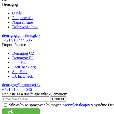
Demagog
O nás
Podporte nás
Napísali sme
Dobrovoľníctvo
demagog@institutsgi.sk
+421 910 444 636
Doporučujeme
Demagog CZ
Demagog PL
PolitiFact
FactCheck.org
StopFake
EUfactcheck
demagog@institutsgi.sk
+421 910 444 636
Prihláste sa a dostávajte výroky emailom
Prihlásiť
Súhlasím so spracovaním mojich
osobných údajov
v systéme Dema