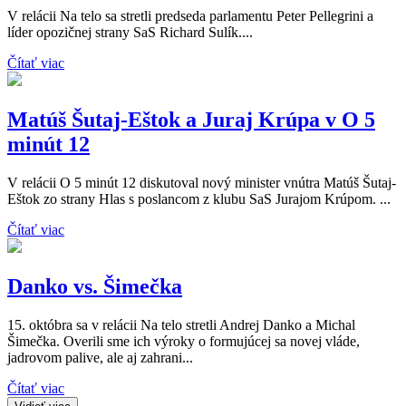
V relácii Na telo sa stretli predseda parlamentu Peter Pellegrini a
líder opozičnej strany SaS Richard Sulík....
Čítať viac
Matúš Šutaj-Eštok a Juraj Krúpa v O 5
minút 12
V relácii O 5 minút 12 diskutoval nový minister vnútra Matúš Šutaj-
Eštok zo strany Hlas s poslancom z klubu SaS Jurajom Krúpom. ...
Čítať viac
Danko vs. Šimečka
15. októbra sa v relácii Na telo stretli Andrej Danko a Michal
Šimečka. Overili sme ich výroky o formujúcej sa novej vláde,
jadrovom palive, ale aj zahrani...
Čítať viac