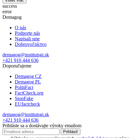
Vidieť viac
success
error
Demagog
O nás
Podporte nás
Napísali sme
Dobrovoľníctvo
demagog@institutsgi.sk
+421 910 444 636
Doporučujeme
Demagog CZ
Demagog PL
PolitiFact
FactCheck.org
StopFake
EUfactcheck
demagog@institutsgi.sk
+421 910 444 636
Prihláste sa a dostávajte výroky emailom
Prihlásiť