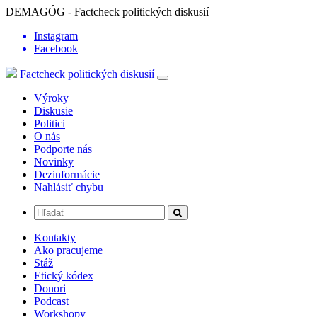
DEMAGÓG - Factcheck politických diskusií
Instagram
Facebook
Factcheck politických diskusií
Výroky
Diskusie
Politici
O nás
Podporte nás
Novinky
Dezinformácie
Nahlásiť chybu
Kontakty
Ako pracujeme
Stáž
Etický kódex
Donori
Podcast
Workshopy