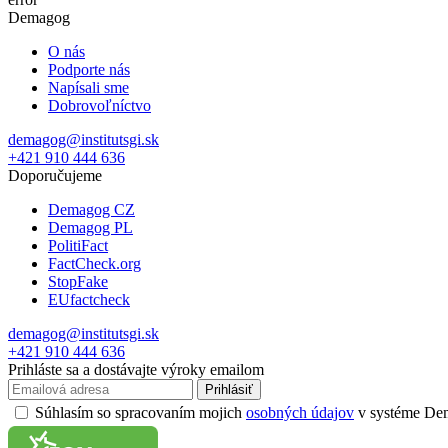
Demagog
O nás
Podporte nás
Napísali sme
Dobrovoľníctvo
demagog@institutsgi.sk
+421 910 444 636
Doporučujeme
Demagog CZ
Demagog PL
PolitiFact
FactCheck.org
StopFake
EUfactcheck
demagog@institutsgi.sk
+421 910 444 636
Prihláste sa a dostávajte výroky emailom
Prihlásiť
Súhlasím so spracovaním mojich
osobných údajov
v systéme Dema