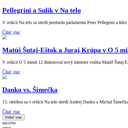
Pellegrini a Sulík v Na telo
V relácii Na telo sa stretli predseda parlamentu Peter Pellegrini a líde
Čítať viac
Matúš Šutaj-Eštok a Juraj Krúpa v O 5 mi
V relácii O 5 minút 12 diskutoval nový minister vnútra Matúš Šutaj-
Čítať viac
Danko vs. Šimečka
15. októbra sa v relácii Na telo stretli Andrej Danko a Michal Šimečka
Čítať viac
Vidieť viac
success
error