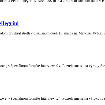
čok a Peter Pellegrini sa stretli 28. marca 2024 v diskusnom dueli v R
llegrini
olom prvýkrát stretli v diskusnom dueli 18. marca na Markíze. Vybrali 
vej v špeciálnom formáte Interview :24. Pozreli sme sa na výroky Šte.
vej v špeciálnom formáte Interview :24. Pozreli sme sa na výroky Iva