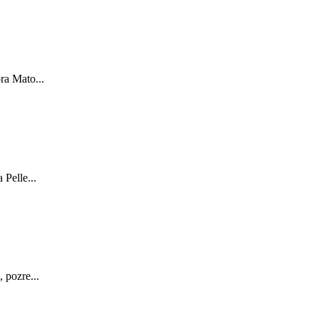
ra Mato...
Pelle...
 pozre...