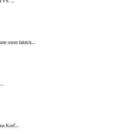
TVS. ...
sme osem faktick...
..
na Korč...