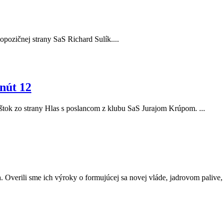
r opozičnej strany SaS Richard Sulík....
nút 12
Eštok zo strany Hlas s poslancom z klubu SaS Jurajom Krúpom. ...
. Overili sme ich výroky o formujúcej sa novej vláde, jadrovom palive, a