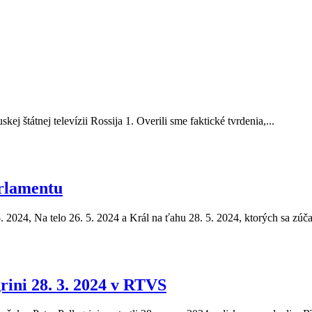
ej štátnej televízii Rossija 1. Overili sme faktické tvrdenia,...
rlamentu
5. 2024, Na telo 26. 5. 2024 a Král na ťahu 28. 5. 2024, ktorých sa zúča
rini 28. 3. 2024 v RTVS