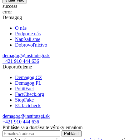
Vidieť viac
success
error
Demagog
O nás
Podporte nás
Napísali sme
Dobrovoľníctvo
demagog@institutsgi.sk
+421 910 444 636
Doporučujeme
Demagog CZ
Demagog PL
PolitiFact
FactCheck.org
StopFake
EUfactcheck
demagog@institutsgi.sk
+421 910 444 636
Prihláste sa a dostávajte výroky emailom
Prihlásiť