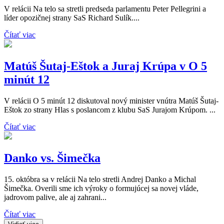
V relácii Na telo sa stretli predseda parlamentu Peter Pellegrini a
líder opozičnej strany SaS Richard Sulík....
Čítať viac
Matúš Šutaj-Eštok a Juraj Krúpa v O 5
minút 12
V relácii O 5 minút 12 diskutoval nový minister vnútra Matúš Šutaj-
Eštok zo strany Hlas s poslancom z klubu SaS Jurajom Krúpom. ...
Čítať viac
Danko vs. Šimečka
15. októbra sa v relácii Na telo stretli Andrej Danko a Michal
Šimečka. Overili sme ich výroky o formujúcej sa novej vláde,
jadrovom palive, ale aj zahrani...
Čítať viac