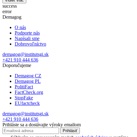
Vidieť viac
success
error
Demagog
O nás
Podporte nás
Napísali sme
Dobrovoľníctvo
demagog@institutsgi.sk
+421 910 444 636
Doporučujeme
Demagog CZ
Demagog PL
PolitiFact
FactCheck.org
StopFake
EUfactcheck
demagog@institutsgi.sk
+421 910 444 636
Prihláste sa a dostávajte výroky emailom
Prihlásiť