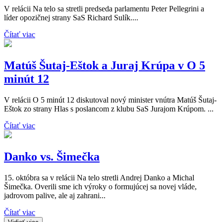
V relácii Na telo sa stretli predseda parlamentu Peter Pellegrini a
líder opozičnej strany SaS Richard Sulík....
Čítať viac
Matúš Šutaj-Eštok a Juraj Krúpa v O 5
minút 12
V relácii O 5 minút 12 diskutoval nový minister vnútra Matúš Šutaj-
Eštok zo strany Hlas s poslancom z klubu SaS Jurajom Krúpom. ...
Čítať viac
Danko vs. Šimečka
15. októbra sa v relácii Na telo stretli Andrej Danko a Michal
Šimečka. Overili sme ich výroky o formujúcej sa novej vláde,
jadrovom palive, ale aj zahrani...
Čítať viac