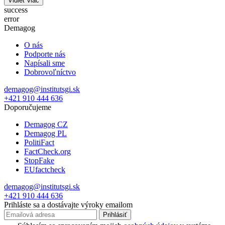
Vidieť viac
success
error
Demagog
O nás
Podporte nás
Napísali sme
Dobrovoľníctvo
demagog@institutsgi.sk
+421 910 444 636
Doporučujeme
Demagog CZ
Demagog PL
PolitiFact
FactCheck.org
StopFake
EUfactcheck
demagog@institutsgi.sk
+421 910 444 636
Prihláste sa a dostávajte výroky emailom
Prihlásiť