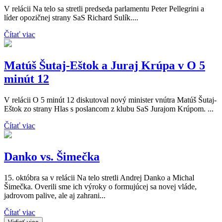
V relácii Na telo sa stretli predseda parlamentu Peter Pellegrini a
líder opozičnej strany SaS Richard Sulík....
Čítať viac
Matúš Šutaj-Eštok a Juraj Krúpa v O 5
minút 12
V relácii O 5 minút 12 diskutoval nový minister vnútra Matúš Šutaj-
Eštok zo strany Hlas s poslancom z klubu SaS Jurajom Krúpom. ...
Čítať viac
Danko vs. Šimečka
15. októbra sa v relácii Na telo stretli Andrej Danko a Michal
Šimečka. Overili sme ich výroky o formujúcej sa novej vláde,
jadrovom palive, ale aj zahrani...
Čítať viac