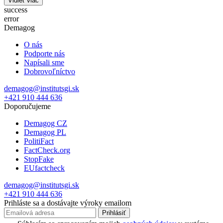
Vidieť viac
success
error
Demagog
O nás
Podporte nás
Napísali sme
Dobrovoľníctvo
demagog@institutsgi.sk
+421 910 444 636
Doporučujeme
Demagog CZ
Demagog PL
PolitiFact
FactCheck.org
StopFake
EUfactcheck
demagog@institutsgi.sk
+421 910 444 636
Prihláste sa a dostávajte výroky emailom
Prihlásiť