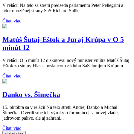
V relácii Na telo sa stretli predseda parlamentu Peter Pellegrini a
líder opozičnej strany SaS Richard Sulík....
Čítať viac
Matúš Šutaj-Eštok a Juraj Krúpa v O 5
minút 12
V relácii O 5 minút 12 diskutoval nový minister vnútra Matúš Šutaj-
Eštok zo strany Hlas s poslancom z klubu SaS Jurajom Krúpom. ...
Čítať viac
Danko vs. Šimečka
15. októbra sa v relácii Na telo stretli Andrej Danko a Michal
Šimečka. Overili sme ich výroky o formujúcej sa novej vláde,
jadrovom palive, ale aj zahrani...
Čítať viac