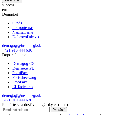
Vidieť viac
success
error
Demagog
O nás
Podporte nás
Napísali sme
Dobrovoľníctvo
demagog@institutsgi.sk
+421 910 444 636
Doporučujeme
Demagog CZ
Demagog PL
PolitiFact
FactCheck.org
StopFake
EUfactcheck
demagog@institutsgi.sk
+421 910 444 636
Prihláste sa a dostávajte výroky emailom
Prihlásiť