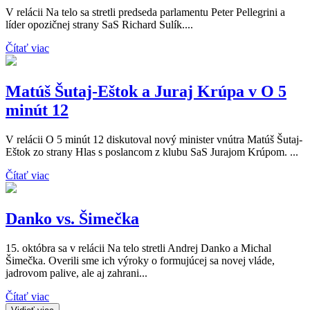
V relácii Na telo sa stretli predseda parlamentu Peter Pellegrini a
líder opozičnej strany SaS Richard Sulík....
Čítať viac
Matúš Šutaj-Eštok a Juraj Krúpa v O 5
minút 12
V relácii O 5 minút 12 diskutoval nový minister vnútra Matúš Šutaj-
Eštok zo strany Hlas s poslancom z klubu SaS Jurajom Krúpom. ...
Čítať viac
Danko vs. Šimečka
15. októbra sa v relácii Na telo stretli Andrej Danko a Michal
Šimečka. Overili sme ich výroky o formujúcej sa novej vláde,
jadrovom palive, ale aj zahrani...
Čítať viac